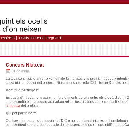
 espècies
Ocells i boscos
Registra't
Concurs Nius.cat
31 de maig
La teva contribució al coneixement de la nidificació té premi: introdueix intent
caixa niu, un pòster del projecte Nius i una samarreta ICO.
Tenim 3 packs per a
Com puc participar?
Es tracta d'introduir el màxim nombre d’intents de cria entre els dies 1 d'abril i 
imprescindible que seguiu acuradament les instruccions per omplir la fitxa que
conducta
del projecte.
Qui pot participar?
Qualsevol persona, sigui sòcia de l'ICO o no, que tingui interès en l’ornitologia 
coneixement sobre la reproducció de les espècies d’ocells que nidifiquen a Ca