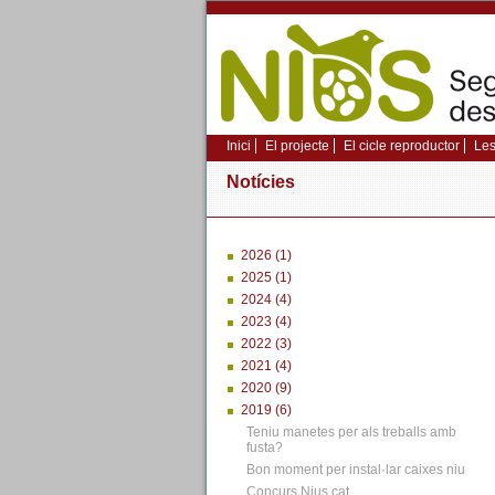
Inici
El projecte
El cicle reproductor
Les
Notícies
2026 (1)
2025 (1)
2024 (4)
2023 (4)
2022 (3)
2021 (4)
2020 (9)
2019 (6)
Teniu manetes per als treballs amb
fusta?
Bon moment per instal·lar caixes niu
Concurs Nius.cat