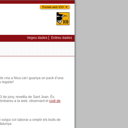
Portals web ICO
Vegeu dades
Entreu dades
s de cria a Nius.cat i guanya un pack d’una
 regalar!
23 de juny, revetlla de Sant Joan. És
 trobareu a la web, observant el
codi de
i vulgui col·laborar a omplir els buits de
talunya.