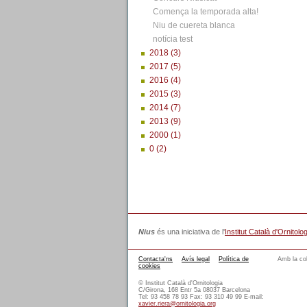
Comença la temporada alta!
Niu de cuereta blanca
notícia test
2018 (3)
2017 (5)
2016 (4)
2015 (3)
2014 (7)
2013 (9)
2000 (1)
0 (2)
Nius
és una iniciativa de l'
Institut Català d'Ornitolog
Contacta'ns
Avís legal
Política de
Amb la col
cookies
© Institut Català d'Ornitologia
C/Girona, 168 Entr 5a 08037 Barcelona
Tel: 93 458 78 93 Fax: 93 310 49 99 E-mail:
xavier.riera@ornitologia.org