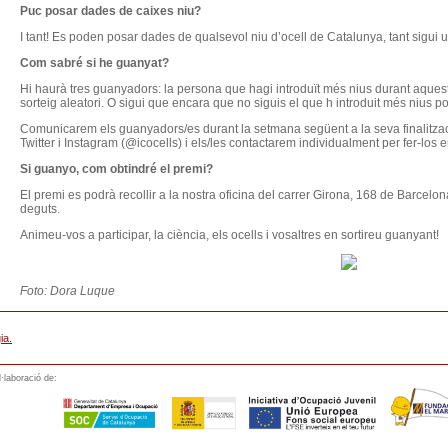
Puc posar dades de caixes niu?
I tant! Es poden posar dades de qualsevol niu d’ocell de Catalunya, tant sigui un
Com sabré si he guanyat?
Hi haurà tres guanyadors: la persona que hagi introduït més nius durant aques
sorteig aleatori. O sigui que encara que no siguis el que h introduit més nius po
Comunicarem els guanyadors/es durant la setmana següent a la seva finalitzac
Twitter i Instagram (@icocells) i els/les contactarem individualment per fer-los 
Si guanyo, com obtindré el premi?
El premi es podrà recollir a la nostra oficina del carrer Girona, 168 de Barcelon
deguts.
Animeu-vos a participar, la ciència, els ocells i vosaltres en sortireu guanyant!
Foto: Dora Luque
ia.
·laboració de: