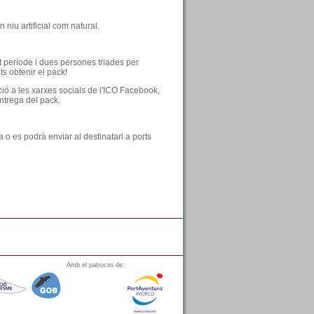
 niu artificial com natural.
t període i dues persones triades per
ts obtenir el pack!
ió a les xarxes socials de l'ICO Facebook,
entrega del pack.
a o es podrà enviar al destinatari a ports
Amb el patrocini de: