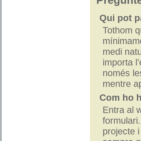
Pregunte
Qui pot p
Tothom qu
mínimamen
medi natu
importa l
només les
mentre ap
Com ho he
Entra al w
formulari
projecte 