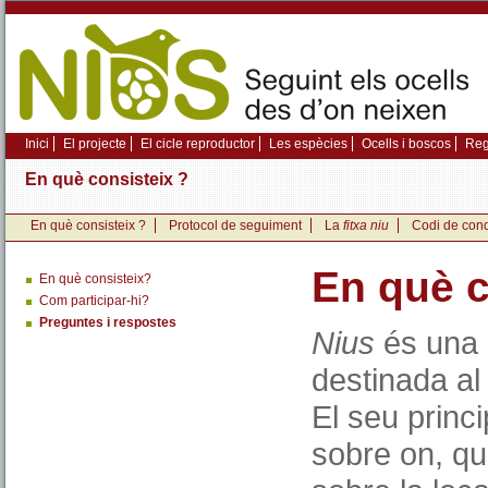
Inici
El projecte
El cicle reproductor
Les espècies
Ocells i boscos
Regi
En què consisteix ?
En què consisteix ?
Protocol de seguiment
La
fitxa niu
Codi de con
En què c
En què consisteix?
Com participar-hi?
Preguntes i respostes
Nius
és una i
destinada al 
El seu princi
sobre on, qua