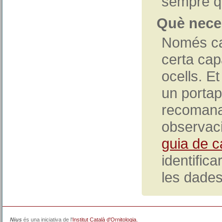
sempre qu
Què neces
Només ca
certa cap
ocells. Et
un portap
recomanab
observacio
guia de c
identifica
les dades
Nius
és una iniciativa de l'
Institut Català d'Ornitologia.