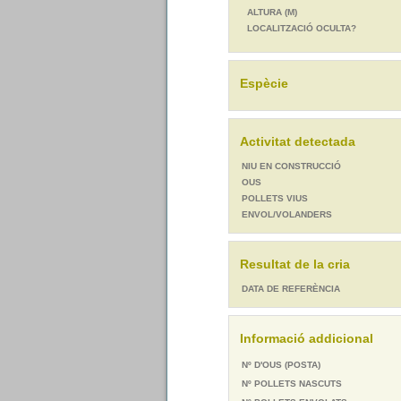
ALTURA (M)
LOCALITZACIÓ OCULTA?
Espècie
Activitat detectada
NIU EN CONSTRUCCIÓ
OUS
POLLETS VIUS
ENVOL/VOLANDERS
Resultat de la cria
DATA DE REFERÈNCIA
Informació addicional
Nº D'OUS (POSTA)
Nº POLLETS NASCUTS