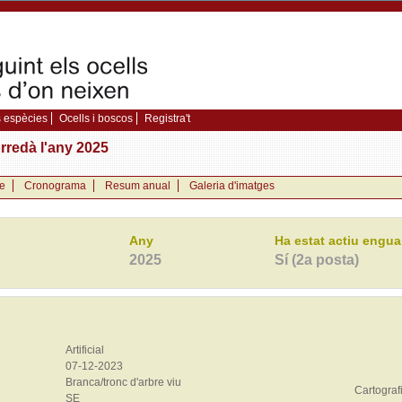
 espècies
Ocells i boscos
Registra't
orredà l'any 2025
e
Cronograma
Resum anual
Galeria d'imatges
Any
Ha estat actiu engu
2025
Sí (2a posta)
Artificial
07-12-2023
Branca/tronc d'arbre viu
Cartograf
SE