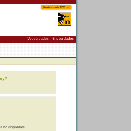
Portals web ICO
Vegeu dades
Entreu dades
any?
ia no disponible