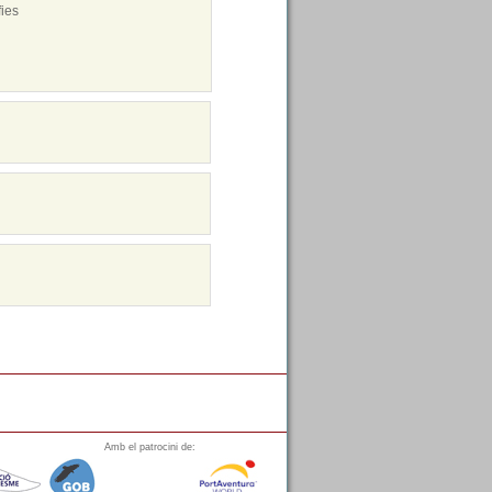
fies
Amb el patrocini de: