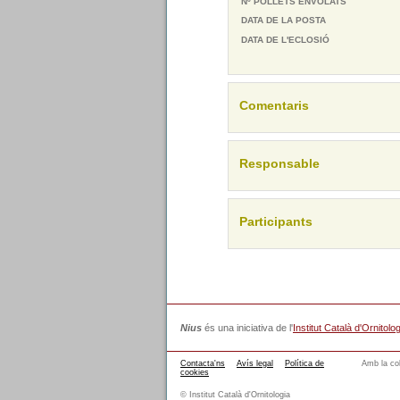
Nº POLLETS ENVOLATS
DATA DE LA POSTA
DATA DE L'ECLOSIÓ
Comentaris
Responsable
Participants
Nius
és una iniciativa de l'
Institut Català d'Ornitolog
Contacta'ns
Avís legal
Política de
Amb la col
cookies
© Institut Català d'Ornitologia