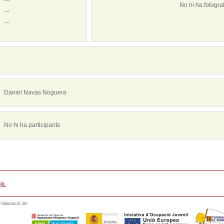
---
No hi ha fotogra
---
---
Daniel Navas Noguera
No hi ha participants
ia.
·laboració de: