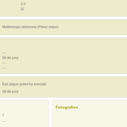
2.0
Sí
Mallerenga carbonera (
Parus major
)
---
08 de juny
---
---
Èxit (algun pollet ha envolat)
08 de juny
Fotografies
7
---