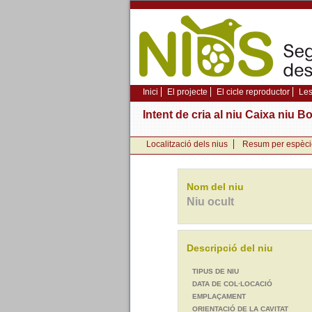
Inici
El projecte
El cicle reproductor
Les
Intent de cria al niu Caixa niu B
Localització dels nius
Resum per espèci
Nom del niu
Niu ocult
Descripció del niu
TIPUS DE NIU
DATA DE COL·LOCACIÓ
EMPLAÇAMENT
ORIENTACIÓ DE LA CAVITAT