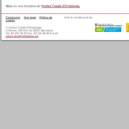
Nius
és una iniciativa de l'
Institut Català d'Ornitologia.
Contacta'ns
Avís legal
Política de
Amb la col·laboració de:
cookies
© Institut Català d'Ornitologia
C/Girona, 168 Entr 5a 08037 Barcelona
Tel: 93 458 78 93 Fax: 93 310 49 99 E-mail:
xavier.riera@ornitologia.org