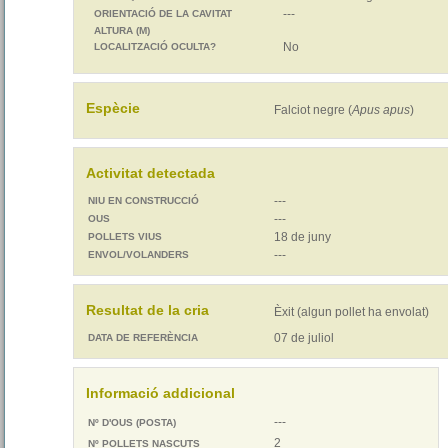
---
ORIENTACIÓ DE LA CAVITAT
ALTURA (M)
No
LOCALITZACIÓ OCULTA?
Espècie
Falciot negre (
Apus apus
)
Activitat detectada
---
NIU EN CONSTRUCCIÓ
---
OUS
18 de juny
POLLETS VIUS
---
ENVOL/VOLANDERS
Resultat de la cria
Èxit (algun pollet ha envolat)
07 de juliol
DATA DE REFERÈNCIA
Informació addicional
---
Nº D'OUS (POSTA)
2
Nº POLLETS NASCUTS