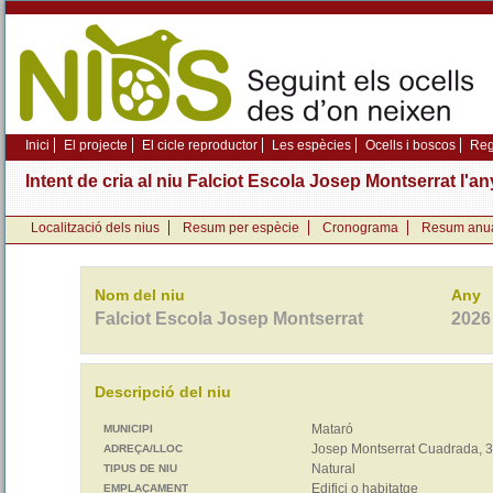
Inici
El projecte
El cicle reproductor
Les espècies
Ocells i boscos
Regi
Intent de cria al niu Falciot Escola Josep Montserrat l'a
Localització dels nius
Resum per espècie
Cronograma
Resum anu
Nom del niu
Any
Falciot Escola Josep Montserrat
2026
Descripció del niu
Mataró
MUNICIPI
Josep Montserrat Cuadrada, 
ADREÇA/LLOC
Natural
TIPUS DE NIU
Edifici o habitatge
EMPLAÇAMENT