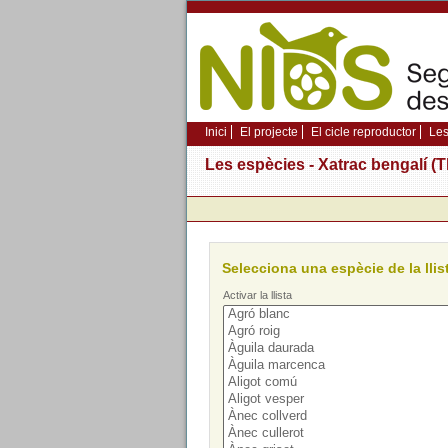
Inici
El projecte
El cicle reproductor
Les
Les espècies - Xatrac bengalí­ 
Selecciona una espècie de la llist
Activar la llista