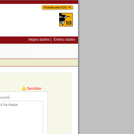
Portals web ICO
Vegeu dades
Entreu dades
Sensible
bució