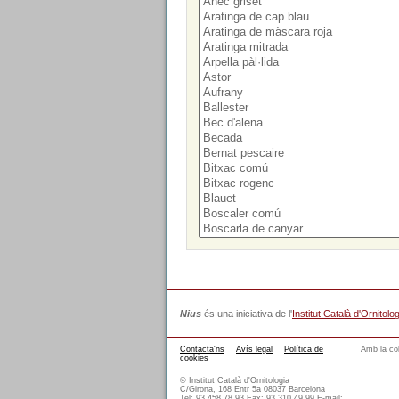
Nius
és una iniciativa de l'
Institut Català d'Ornitolog
Contacta'ns
Avís legal
Política de
Amb la col
cookies
© Institut Català d'Ornitologia
C/Girona, 168 Entr 5a 08037 Barcelona
Tel: 93 458 78 93 Fax: 93 310 49 99 E-mail: