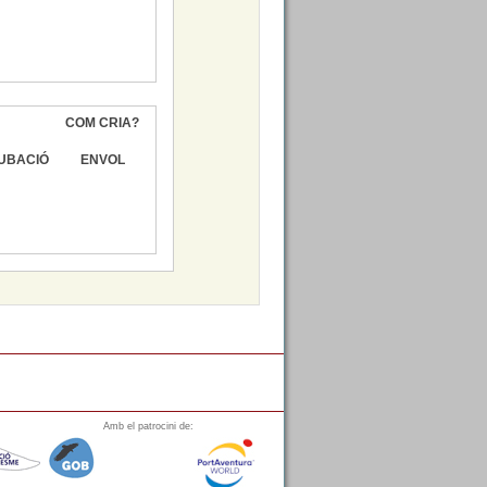
COM CRIA?
UBACIÓ
ENVOL
Amb el patrocini de: