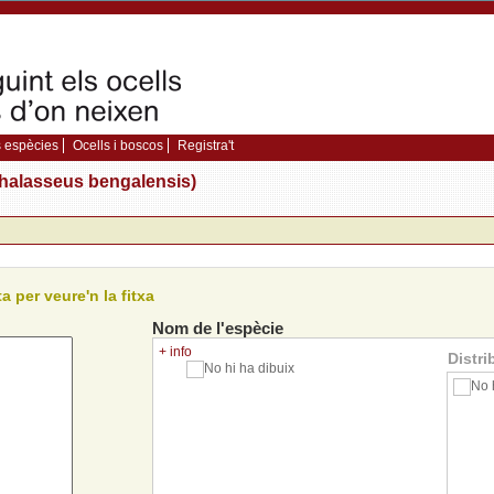
 espècies
Ocells i boscos
Registra't
(Thalasseus bengalensis)
a per veure'n la fitxa
Nom de l'espècie
+ info
Distri