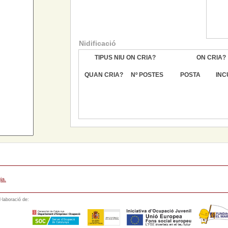
Nidificació
TIPUS NIU ON CRIA?
ON CRIA?
QUAN CRIA?
Nº POSTES
POSTA
INC
ia.
·laboració de: