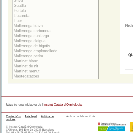
Nidi
QU
Nius
és una iniciativa de l'
Institut Català d'Ornitologia.
Contacta'ns
Avís legal
Política de
Amb la col·laboració de:
cookies
© Institut Català d'Ornitologia
C/Girona, 168 Entr 5a 08037 Barcelona
Tel: 93 458 78 93 Fax: 93 310 49 99 E-mail: