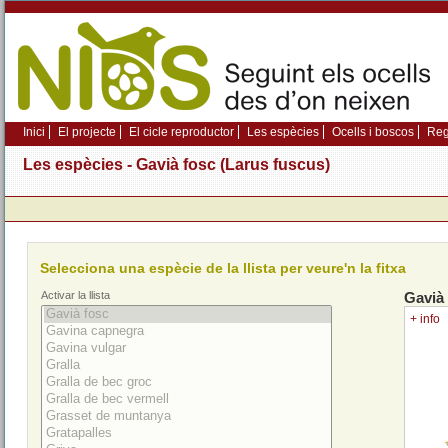
Inici
El projecte
El cicle reproductor
Les espècies
Ocells i boscos
Regi
Les espècies - Gavià fosc (Larus fuscus)
Selecciona una espècie de la llista per veure'n la fitxa
Activar la llista
Gavià
+ info