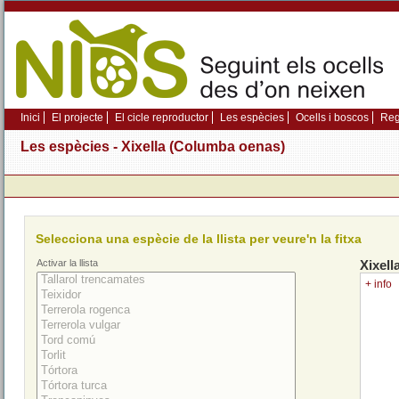
Inici
El projecte
El cicle reproductor
Les espècies
Ocells i boscos
Regi
Les espècies - Xixella (Columba oenas)
Selecciona una espècie de la llista per veure'n la fitxa
Activar la llista
Xixell
+ info