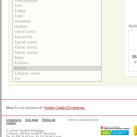
Nidi
QU
V-
Nius
és una iniciativa de l'
Institut Català d'Ornitologia.
Contacta'ns
Avís legal
Política de
Amb la col·laboració de:
cookies
© Institut Català d'Ornitologia
C/Girona, 168 Entr 5a 08037 Barcelona
Tel: 93 458 78 93 Fax: 93 310 49 99 E-mail: