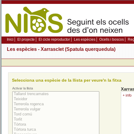
Inici
El projecte
El cicle reproductor
Les espècies
Ocells i boscos
Regi
Les espècies - Xarrasclet (Spatula querquedula)
Selecciona una espècie de la llista per veure'n la fitxa
Activar la llista
Xarra
+ info