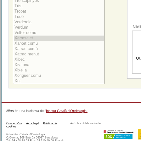
Nidi
QU
Nius
és una iniciativa de l'
Institut Català d'Ornitologia.
Contacta'ns
Avís legal
Política de
Amb la col·laboració de:
cookies
© Institut Català d'Ornitologia
C/Girona, 168 Entr 5a 08037 Barcelona
Tel: 93 458 78 93 Fax: 93 310 49 99 E-mail: