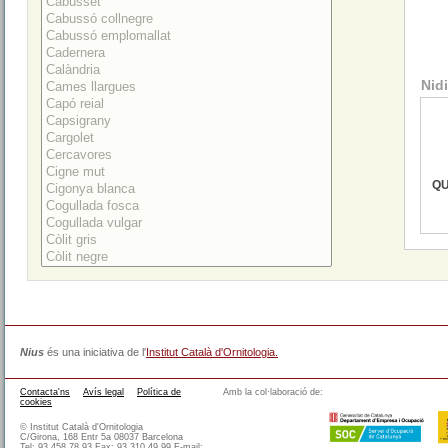
Nidi
QU
Nius
és una iniciativa de l'
Institut Català d'Ornitologia.
Contacta'ns
Avís legal
Política de
Amb la col·laboració de:
cookies
© Institut Català d'Ornitologia
C/Girona, 168 Entr 5a 08037 Barcelona
Tel: 93 458 78 93 Fax: 93 310 49 99 E-mail: