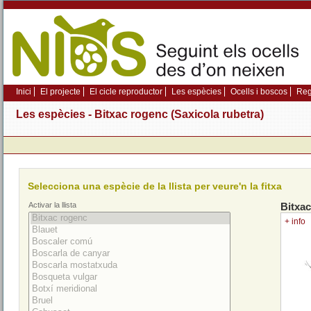
Inici
El projecte
El cicle reproductor
Les espècies
Ocells i boscos
Regi
Les espècies - Bitxac rogenc (Saxicola rubetra)
Selecciona una espècie de la llista per veure'n la fitxa
Activar la llista
Bitxa
+ info