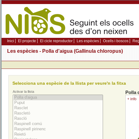
Inici
El projecte
El cicle reproductor
Les espècies
Ocells i boscos
Regi
Les espècies - Polla d'aigua (Gallinula chloropus)
Selecciona una espècie de la llista per veure'n la fitxa
Activar la llista
Polla 
+ info