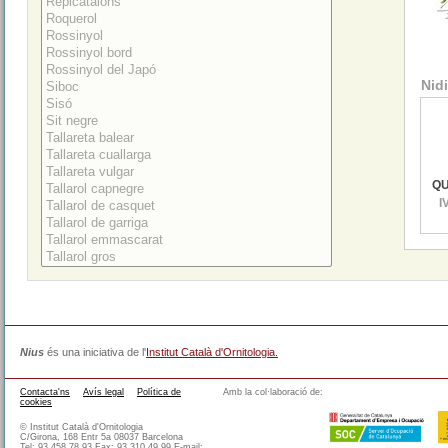
Nidi
QU
I
Nius
és una iniciativa de l'
Institut Català d'Ornitologia.
Contacta'ns
Avís legal
Política de
Amb la col·laboració de:
cookies
© Institut Català d'Ornitologia
C/Girona, 168 Entr 5a 08037 Barcelona
Tel: 93 458 78 93 Fax: 93 310 49 99 E-mail: